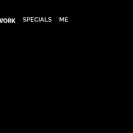
SPECIALS
ME
WORK